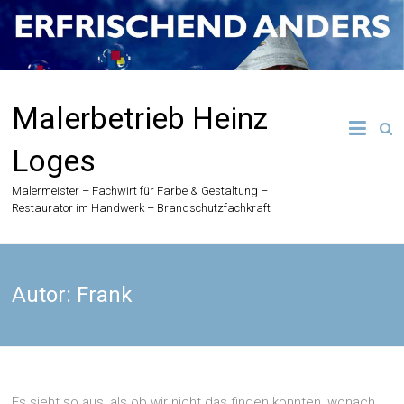
Zum
Inhalt
springen
Malerbetrieb Heinz
Loges
Malermeister – Fachwirt für Farbe & Gestaltung –
Restaurator im Handwerk – Brandschutzfachkraft
Autor:
Frank
Es sieht so aus, als ob wir nicht das finden konnten, wonach