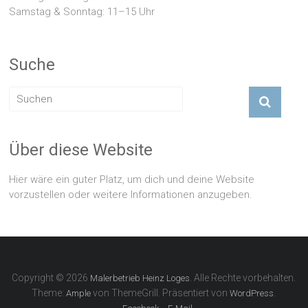
Samstag & Sonntag: 11–15 Uhr
Suche
Über diese Website
Hier wäre ein guter Platz, um dich und deine Website
vorzustellen oder weitere Informationen anzugeben.
Copyright © 2026
. Alle Rechte vorbehalten.
Malerbetrieb Heinz Loges
Theme:
von ThemeGrill. Präsentiert von
.
Ample
WordPress