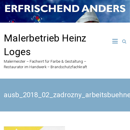
Zum
Inhalt
springen
Malerbetrieb Heinz
Loges
Malermeister – Fachwirt für Farbe & Gestaltung –
Restaurator im Handwerk – Brandschutzfachkraft
ausb_2018_02_zadrozny_arbeitsbuehn